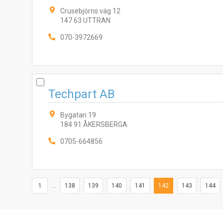
Crusebjörns väg 12
147 63 UTTRAN
070-3972669
Techpart AB
Bygatan 19
184 91 ÅKERSBERGA
0705-664856
1
...
138
139
140
141
142
143
144