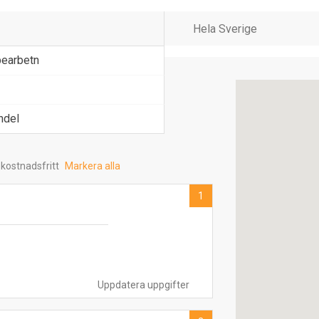
bearbetn
ndel
 kostnadsfritt
Markera alla
1
Uppdatera uppgifter