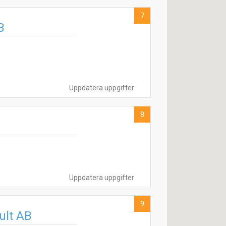
7
B
Uppdatera uppgifter
8
Uppdatera uppgifter
9
ult AB