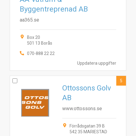
Byggentreprenad AB
aa365.se
Box 20
501 13 Borås
070-888 22 22
Uppdatera uppgifter
5
Ottossons Golv
AB
www.ottossons.se
Förrådsgatan 39 B
542 35 MARIESTAD