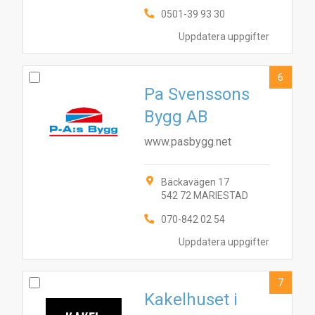
0501-39 93 30
10
9
5
6
2
4
7
3
Uppdatera uppgifter
6
Pa Svenssons
Bygg AB
www.pasbygg.net
Bäckavägen 17
542 72 MARIESTAD
070-842 02 54
Uppdatera uppgifter
7
Kakelhuset i