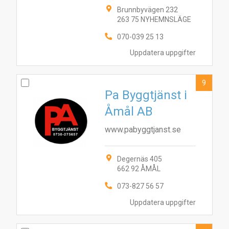
Brunnbyvägen 232
263 75 NYHEMNSLÄGE
070-039 25 13
Uppdatera uppgifter
9
Pa Byggtjänst i
Åmål AB
www.pabyggtjanst.se
Degernäs 405
662 92 ÅMÅL
073-827 56 57
Uppdatera uppgifter