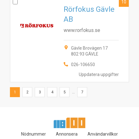
10
Rörfokus Gävle
AB
www.rorfokus.se
Gävle Brovägen 17
802 93 GÄVLE
026-106650
Uppdatera uppgifter
1
2
3
4
5
...
7
Nödnummer
Annonsera
Användarvillkor