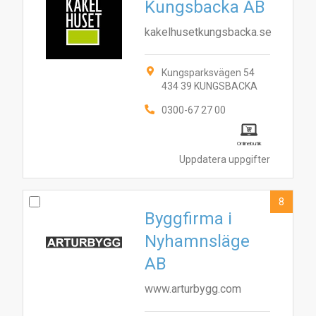
Kungsbacka AB
kakelhusetkungsbacka.se
Kungsparksvägen 54
434 39 KUNGSBACKA
0300-67 27 00
Onlinebutik
Uppdatera uppgifter
8
Byggfirma i
Nyhamnsläge
AB
www.arturbygg.com