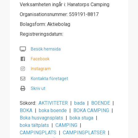
Verksamheten ingår i: Hanatorps Camping
Organisationsnummer: 559191-8817
Bolagsform: Aktiebolag
Registreringsdatum:
Besök hemsida
Facebook
Instagram
Kontakta företaget
Skriv ut
Sökord:
AKTIVITETER
|
bada
|
BOENDE
|
BOKA
|
boka boende
|
BOKA CAMPING
|
Boka husvagnsplats
|
boka stuga
|
boka tältplats
|
CAMPING
|
CAMPINGPLATS
|
CAMPINGPLATSER
|