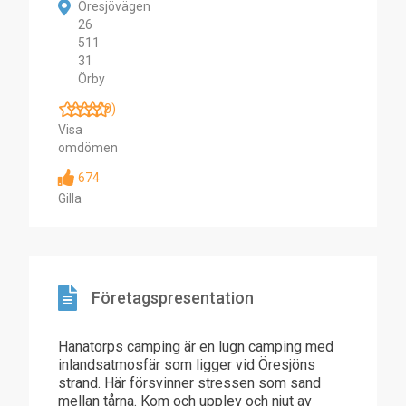
Öresjövägen
26
511
31
Örby
(0)
Visa
omdömen
674
Gilla
Företagspresentation
Hanatorps camping är en lugn camping med
inlandsatmosfär som ligger vid Öresjöns
strand. Här försvinner stressen som sand
mellan tårna. Kom och upplev och njut av