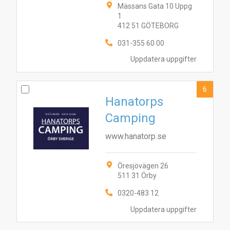
7
1
8
9
Mässans Gata 10 Uppg
2
5
6
10
1
412 51 GÖTEBORG
031-355 60 00
Uppdatera uppgifter
6
Hanatorps
Camping
www.hanatorp.se
Öresjövägen 26
511 31 Örby
0320-483 12
Uppdatera uppgifter