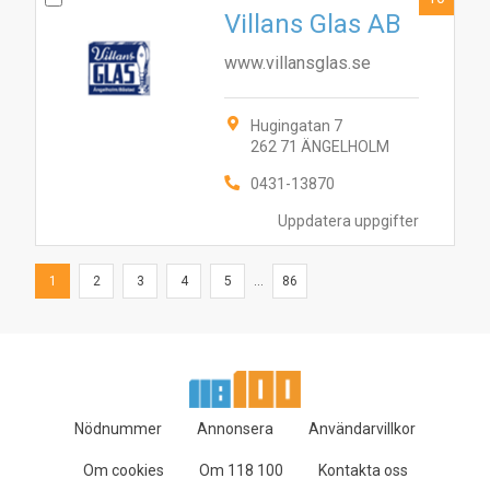
Villans Glas AB
www.villansglas.se
Hugingatan 7
262 71 ÄNGELHOLM
0431-13870
Uppdatera uppgifter
1
2
3
4
5
...
86
Nödnummer
Annonsera
Användarvillkor
Om cookies
Om 118 100
Kontakta oss