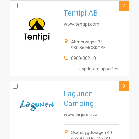
7
Tentipi AB
www.tentipi.com
Abmorvägen 38
930 86 MOSKOSEL
0960-302 10
Uppdatera uppgifter
8
Lagunen
Camping
www.lagunen.se
Skärsbygdsvägen 40
452 97 STRÖMSTAD