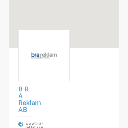
B R
A
Reklam
AB
www.bra-
reklam.se