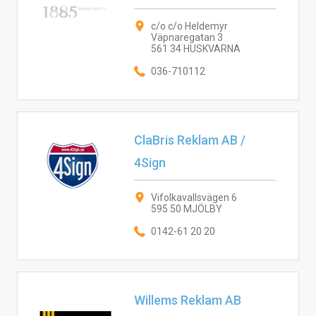
c/o c/o Heldemyr
Väpnaregatan 3
561 34 HUSKVARNA
036-710112
ClaBris Reklam AB /
4Sign
Vifolkavallsvägen 6
595 50 MJÖLBY
0142-61 20 20
Willems Reklam AB