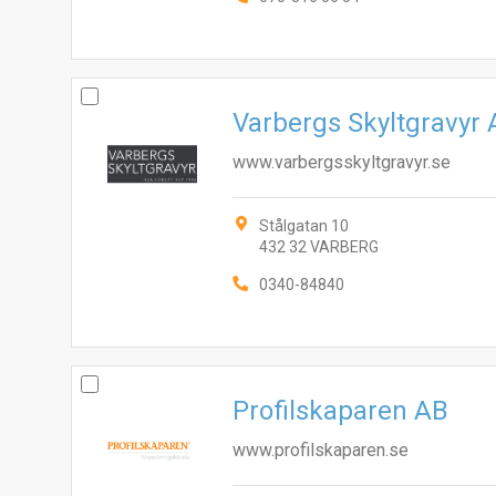
Varbergs Skyltgravyr
www.varbergsskyltgravyr.se
Stålgatan 10
432 32 VARBERG
0340-84840
Profilskaparen AB
www.profilskaparen.se