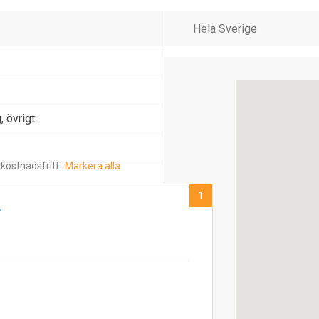
 övrigt
 kostnadsfritt
Markera alla
1
r