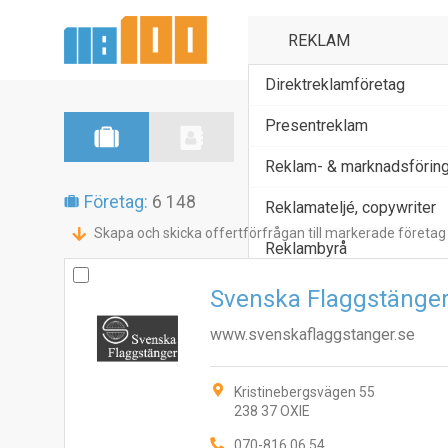
Direktreklamföretag
Presentreklam
Reklam- & marknadsföring,
Företag:
6 148
Reklamateljé, copywriter
Skapa och skicka offertförfrågan till markerade företag
Reklambyrå
Svenska Flaggstänge
www.svenskaflaggstanger.se
Kristinebergsvägen 55
238 37 OXIE
070-816 06 54