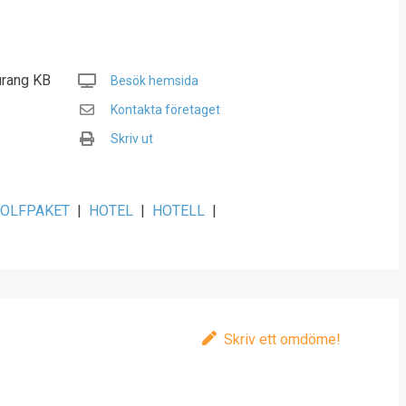
urang KB
Besök hemsida
Kontakta företaget
Skriv ut
OLFPAKET
|
HOTEL
|
HOTELL
|
Skriv ett omdöme!