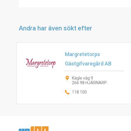
Andra har även sökt efter
Margretetorps
Gästgifvaregård AB
Kägle väg 9
266 98 HJÄRNARP
118 100