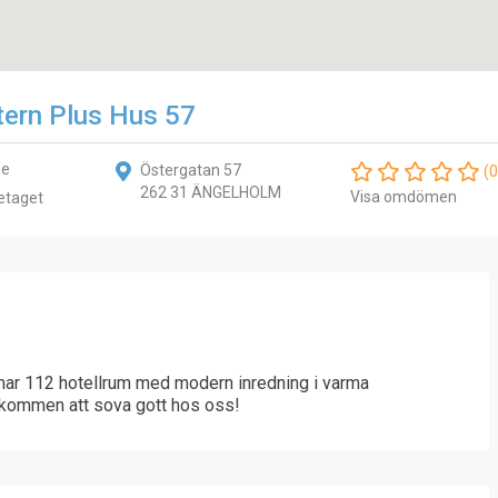
ern Plus Hus 57
se
Östergatan 57
(0
262 31 ÄNGELHOLM
Visa omdömen
etaget
ar 112 hotellrum med modern inredning i varma
lkommen att sova gott hos oss!