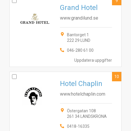
9
Grand Hotel
www.grandilund.se
Bantorget 1
222 29 LUND
046-280 61 00
Uppdatera uppgifter
10
Hotel Chaplin
www.hotelchaplin.com
Östergatan 108
261 34 LANDSKRONA
0418-16335