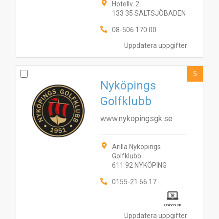
Hotellv. 2
133 35 SALTSJÖBADEN
08-506 170 00
Uppdatera uppgifter
5
Nyköpings
Golfklubb
www.nykopingsgk.se
Ärilla Nyköpings
Golfklubb
611 92 NYKÖPING
7
4
3
5
1
6
10
9
2
8
0155-21 66 17
Onlinebutik
Uppdatera uppgifter