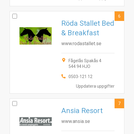
6
Röda Stallet Bed
& Breakfast
www.rodastallet.se
Fågelås Spakås 4
544 94 HJO
0503-121 12
Uppdatera uppgifter
7
Ansia Resort
www.ansia.se