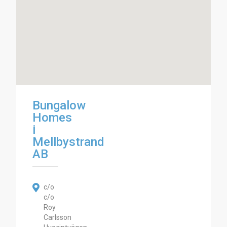
Bungalow
Homes
i
Mellbystrand
AB
c/o
c/o
Roy
Carlsson