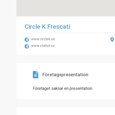
Circle K Frescati
www.circlek.se
www.statoil.se
Företagspresentation
Företaget saknar en presentation.