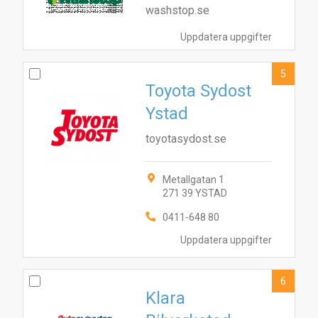
washstop.se
Uppdatera uppgifter
5
Toyota Sydost
Ystad
toyotasydost.se
Metallgatan 1
271 39 YSTAD
0411-648 80
Uppdatera uppgifter
6
1
2
3
5
6
Klara