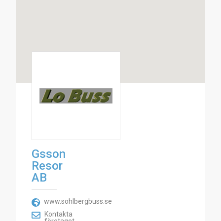
Gsson
Resor
AB
www.sohlbergbuss.se
Kontakta