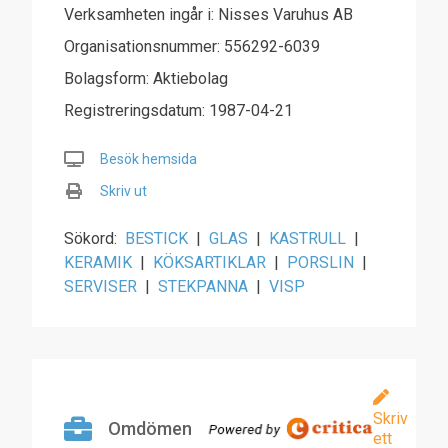
Verksamheten ingår i: Nisses Varuhus AB
Organisationsnummer: 556292-6039
Bolagsform: Aktiebolag
Registreringsdatum: 1987-04-21
Besök hemsida
Skriv ut
Sökord:
BESTICK
|
GLAS
|
KASTRULL
|
KERAMIK
|
KÖKSARTIKLAR
|
PORSLIN
|
SERVISER
|
STEKPANNA
|
VISP
Skriv
Omdömen
ett