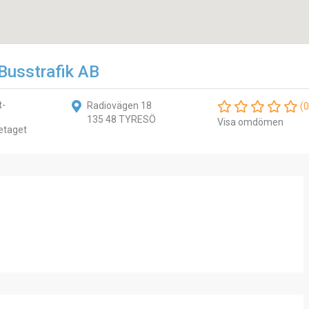
 Busstrafik AB
t-
Radiovägen 18
(0
135 48 TYRESÖ
Visa omdömen
etaget