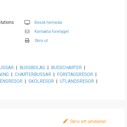
lutions
Besök hemsida
Kontakta företaget
Skriv ut
USSAR
|
BUSSBOLAG
|
BUSSCHARTER
|
NING
|
CHARTERBUSSAR
|
FÖRETAGSRESOR
|
ENSRESOR
|
SKOLRESOR
|
UTLANDSRESOR
|
Skriv ett omdöme!