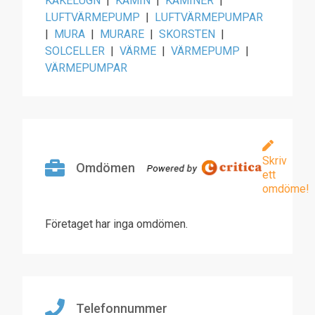
KAKELUGN
|
KAMIN
|
KAMINER
|
LUFTVÄRMEPUMP
|
LUFTVÄRMEPUMPAR
|
MURA
|
MURARE
|
SKORSTEN
|
SOLCELLER
|
VÄRME
|
VÄRMEPUMP
|
VÄRMEPUMPAR
Skriv
Omdömen
ett
omdöme!
Företaget har inga omdömen.
Telefonnummer