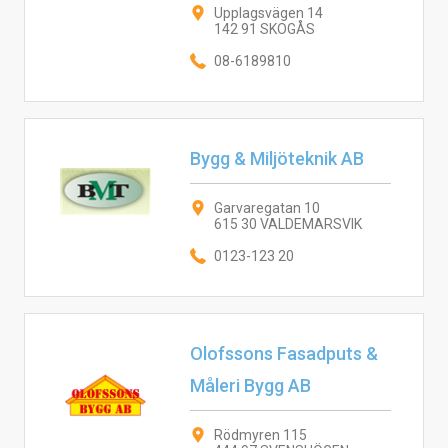
Upplagsvägen 14
142 91 SKOGÅS
08-6189810
Bygg & Miljöteknik AB
Garvaregatan 10
615 30 VALDEMARSVIK
0123-123 20
Olofssons Fasadputs &
Måleri Bygg AB
Rödmyren 115