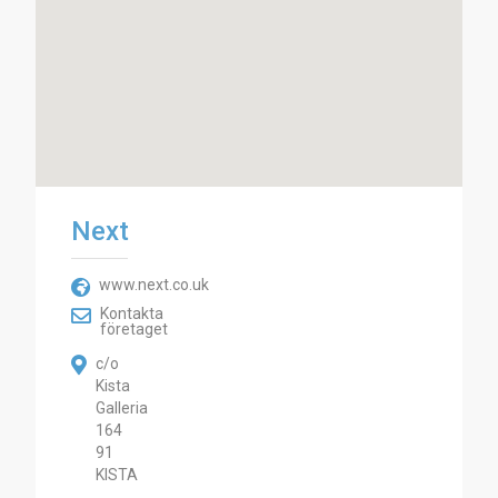
Next
www.next.co.uk
Kontakta
företaget
c/o
Kista
Galleria
164
91
KISTA