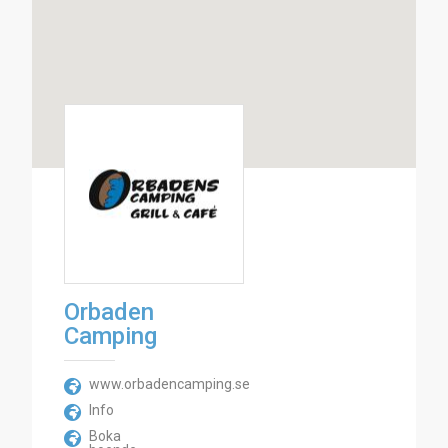
Orbaden
Camping
www.orbadencamping.se
Info
Boka