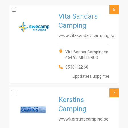
1
9
5
2
8
4
6
Vita Sandars
Camping
www.vitasandarscamping.se
Vita Sannar Campingen
464 93 MELLERUD
0530-122 60
Uppdatera uppgifter
7
Kerstins
Camping
www.kerstinscamping.se