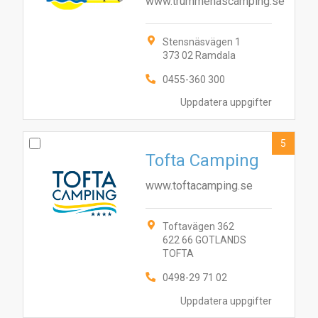
www.trummenascamping.se
Stensnäsvägen 1
373 02 Ramdala
0455-360 300
Uppdatera uppgifter
5
Tofta Camping
www.toftacamping.se
Toftavägen 362
622 66 GOTLANDS
TOFTA
0498-29 71 02
Uppdatera uppgifter
10
3
6
7