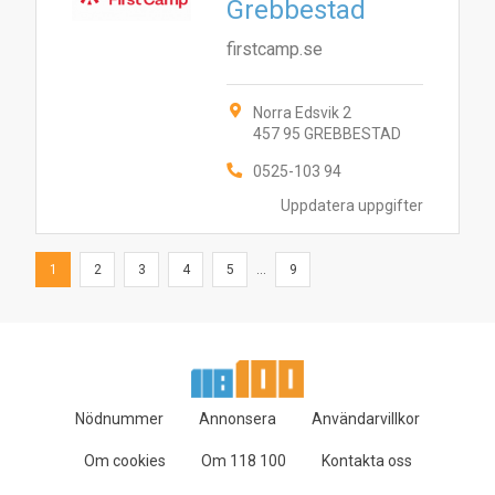
Grebbestad
firstcamp.se
Norra Edsvik 2
457 95 GREBBESTAD
0525-103 94
Uppdatera uppgifter
1
2
3
4
5
...
9
Nödnummer
Annonsera
Användarvillkor
Om cookies
Om 118 100
Kontakta oss