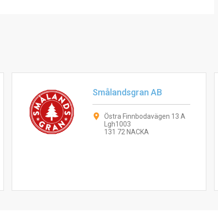
Smålandsgran AB
Östra Finnbodavägen 13 A
Lgh1003
131 72 NACKA