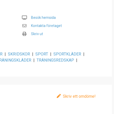
Besök hemsida
Kontakta företaget
Skriv ut
OR
|
SKRIDSKOR
|
SPORT
|
SPORTKLÄDER
|
RÄNINGSKLÄDER
|
TRÄNINGSREDSKAP
|
Skriv ett omdöme!