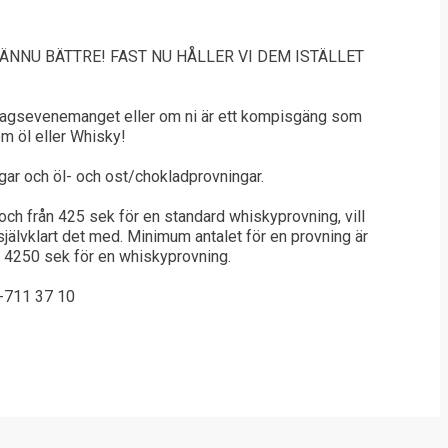
ÄNNU BÄTTRE! FAST NU HÅLLER VI DEM ISTÄLLET
etagsevenemanget eller om ni är ett kompisgäng som
 om öl eller Whisky!
ngar och öl- och ost/chokladprovningar.
och från 425 sek för en standard whiskyprovning, vill
 självklart det med. Minimum antalet för en provning är
h 4250 sek för en whiskyprovning.
711 37 10