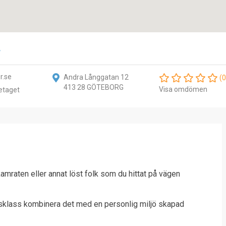
r
r.se
Andra Långgatan 12
(0
413 28 GÖTEBORG
Visa omdömen
etaget
kamraten eller annat löst folk som du hittat på vägen
rldsklass kombinera det med en personlig miljö skapad