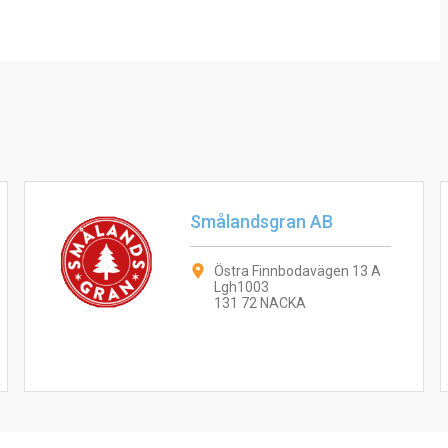
Smålandsgran AB
Östra Finnbodavägen 13 A
Lgh1003
131 72 NACKA