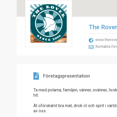
The Rove
www.therove
Kontakta för
Företagspresentation
Ta med polarna, familjen, vänner, ovänner, livs
hit.
Ät oförskämt bra mat, drick öl och sprit i vä
av oss.