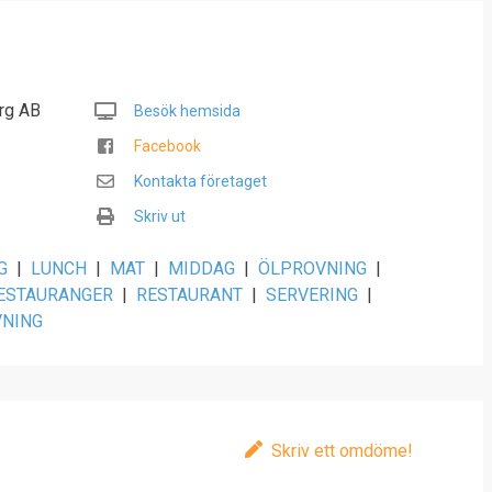
org AB
Besök hemsida
Facebook
Kontakta företaget
Skriv ut
G
|
LUNCH
|
MAT
|
MIDDAG
|
ÖLPROVNING
|
ESTAURANGER
|
RESTAURANT
|
SERVERING
|
NING
Skriv ett omdöme!