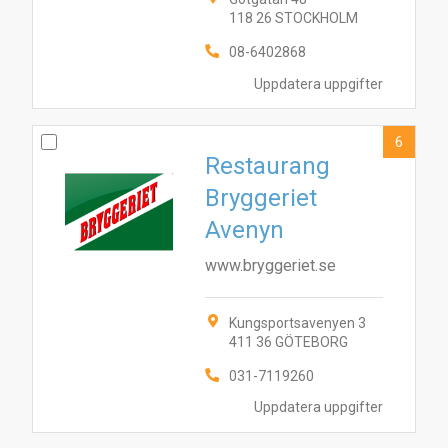
10
5
8
7
1
3
6
9
4
2
118 26 STOCKHOLM
08-6402868
Uppdatera uppgifter
6
Restaurang
Bryggeriet
Avenyn
www.bryggeriet.se
Kungsportsavenyen 3
411 36 GÖTEBORG
031-7119260
Uppdatera uppgifter