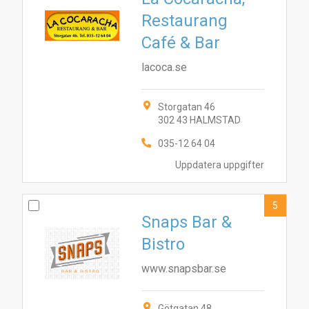
Restaurang
Café & Bar
lacoca.se
Storgatan 46
302 43 HALMSTAD
035-12 64 04
Uppdatera uppgifter
5
Snaps Bar &
Bistro
www.snapsbar.se
Götgatan 48