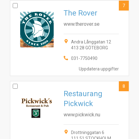
7
The Rover
www.therover.se
Andra Långgatan 12
413 28 GÖTEBORG
031-7750490
Uppdatera uppgifter
8
Restaurang
Pickwick
www.pickwick.nu
Drottninggatan 6
111 51 STOCKHOLM