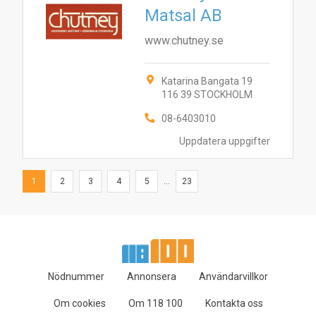
Matsal AB
www.chutney.se
Katarina Bangata 19
116 39 STOCKHOLM
08-6403010
Uppdatera uppgifter
1
2
3
4
5
...
23
Nödnummer
Annonsera
Användarvillkor
Om cookies
Om 118 100
Kontakta oss