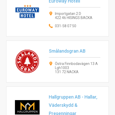
Euroway Hotell
Importgatan 2 D
422 46 HISINGS BACKA
031-58 07 50
Smålandsgran AB
Östra Finnbodavägen 13 A
Lgh1003
131 72 NACKA
Hallgruppen AB - Hallar,
Väderskydd &
Presenningar