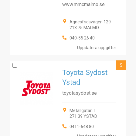
www.mmcmalmo.se
Agnesfridsvägen 129
213 75 MALMÖ
040-55 26 40
Uppdatera uppgifter
5
Toyota Sydost
Ystad
toyotasydost.se
Metallgatan 1
271 39 YSTAD
4
1
2
3
5
0411-648 80