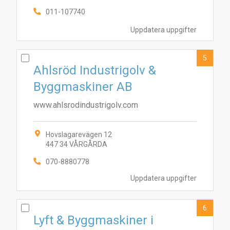
011-107740
Uppdatera uppgifter
5
Ahlsröd Industrigolv &
Byggmaskiner AB
www.ahlsrodindustrigolv.com
Hovslagarevägen 12
447 34 VÅRGÅRDA
070-8880778
10
1
4
5
7
3
8
2
9
6
Uppdatera uppgifter
6
Lyft & Byggmaskiner i