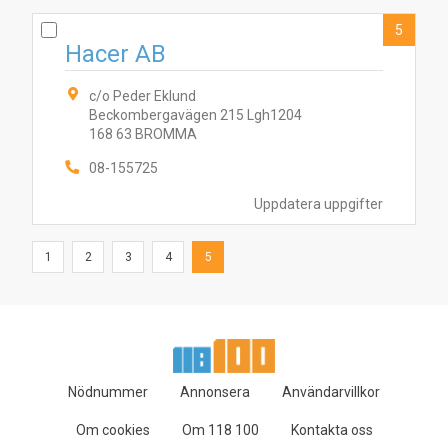
5
Hacer AB
c/o Peder Eklund
Beckombergavägen 215 Lgh1204
168 63 BROMMA
08-155725
Uppdatera uppgifter
1
2
3
4
5
Nödnummer
Annonsera
Användarvillkor
Om cookies
Om 118 100
Kontakta oss