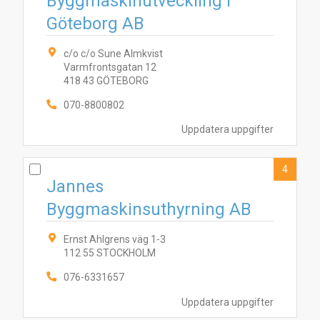
Byggmaskinutveckling i
1
2
4
5
3
Göteborg AB
c/o c/o Sune Almkvist
Varmfrontsgatan 12
418 43 GÖTEBORG
070-8800802
Uppdatera uppgifter
4
Jannes
Byggmaskinsuthyrning AB
Ernst Ahlgrens väg 1-3
112 55 STOCKHOLM
076-6331657
Uppdatera uppgifter