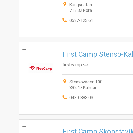
Kungsgatan
713 32 Nora
0587-123 61
First Camp Stensö-Ka
firstcamp.se
Stensövägen 100
392 47 Kalmar
0480-883 03
First Camp Skönstavi