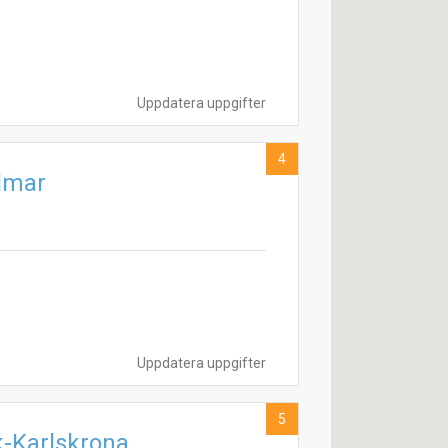
Uppdatera uppgifter
4
lmar
Uppdatera uppgifter
5
k-Karlskrona