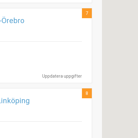
7
-Örebro
Uppdatera uppgifter
8
Linköping