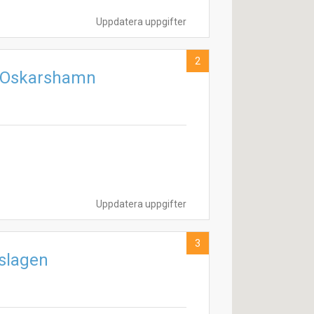
Uppdatera uppgifter
2
-Oskarshamn
Uppdatera uppgifter
3
slagen