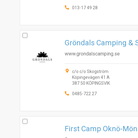
013-17 49 28
Gröndals Camping & 
www.grondalscamping.se
c/o c/o Skogström
Köpingevägen 41 A
387 50 KÖPINGSVIK
0485-722 27
First Camp Oknö-Mön