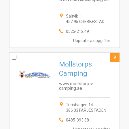
Saltvik 1
457 95 GREBBESTAD
0525-212 49
Uppdatera uppgifter
9
Möllstorps
Camping
www.mollstorps-
camping.se
Turistvägen 14
386 33 FÄRJESTADEN
0485-393 88