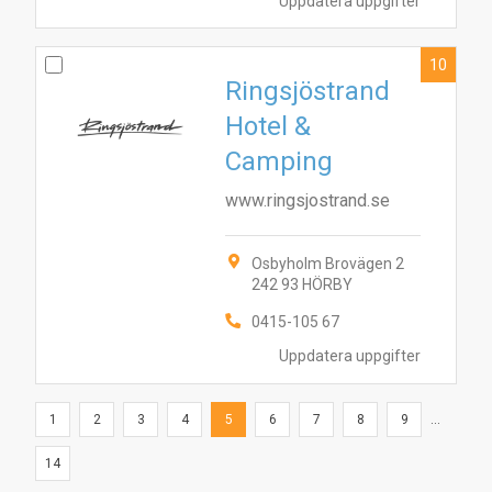
Uppdatera uppgifter
10
Ringsjöstrand
Hotel &
Camping
www.ringsjostrand.se
Osbyholm Brovägen 2
242 93 HÖRBY
0415-105 67
Uppdatera uppgifter
1
2
3
4
5
6
7
8
9
...
14