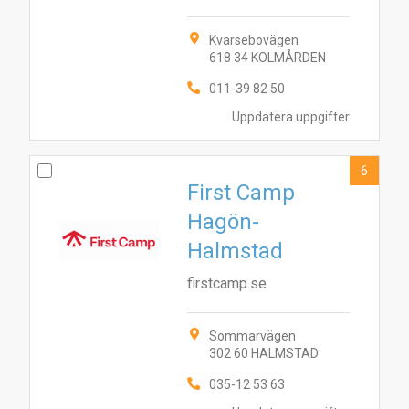
Kvarsebovägen
618 34 KOLMÅRDEN
8
7
3
6
2
9
10
011-39 82 50
Uppdatera uppgifter
6
First Camp
Hagön-
Halmstad
firstcamp.se
Sommarvägen
302 60 HALMSTAD
035-12 53 63