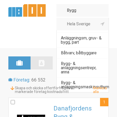
Agenturhandel virke,
byggmateria
Anläggningsm, gruv- &
bygg, part
Båtvarv, båtbyggare
Bygg- &
anläggningsentrepr,
anna
Företag:
66 552
Bygg- &
anläggningsmaskinsuthyrn
Skapa och skicka offertförfrågan till
Markera
markerade företag kostnadsfritt
alla
1
Danafjordens
Bygg &