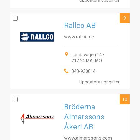
Uppdatera uppgifter
9
Rallco AB
www.rallco.se
Lundavägen 147
212 24 MALMÖ
040-930014
Uppdatera uppgifter
10
Bröderna
Almarssons
Åkeri AB
www.almarssons.com