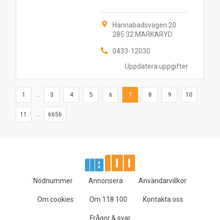
Hannabadsvägen 20
285 32 MARKARYD
0433-12030
Uppdatera uppgifter
1
...
3
4
5
6
7
8
9
10
11
...
6656
Nödnummer
Annonsera
Användarvillkor
Om cookies
Om 118 100
Kontakta oss
Frågor & svar