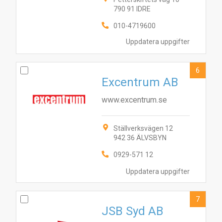
1
10
7
9
790 91 IDRE
010-4719600
Uppdatera uppgifter
6
Excentrum AB
www.excentrum.se
Ställverksvägen 12
942 36 ÄLVSBYN
0929-571 12
Uppdatera uppgifter
7
JSB Syd AB