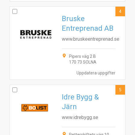
4
Bruske
Entreprenad AB
www.bruskeentreprenad.se
Pipers väg 2 B
170 73 SOLNA
Uppdatera uppgifter
5
Idre Bygg &
Järn
www.idrebygg.se
6
5
2
3
Petterskiftets väg 10