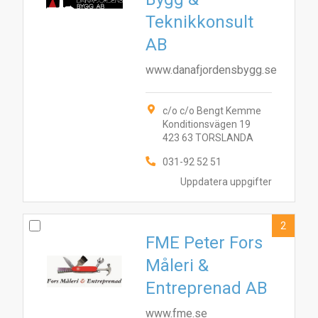
Teknikkonsult
AB
www.danafjordensbygg.se
c/o c/o Bengt Kemme
Konditionsvägen 19
423 63 TORSLANDA
031-92 52 51
Uppdatera uppgifter
2
FME Peter Fors
Måleri &
Entreprenad AB
www.fme.se