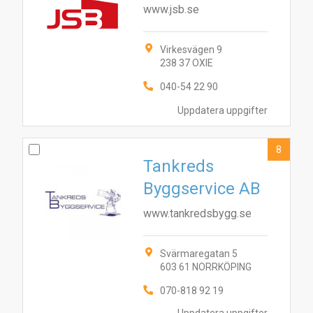
www.jsb.se
Virkesvägen 9
238 37 OXIE
040-54 22 90
Uppdatera uppgifter
8
Tankreds
Byggservice AB
www.tankredsbygg.se
Svärmaregatan 5
603 61 NORRKÖPING
070-818 92 19