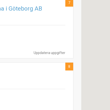
7
a i Göteborg AB
Uppdatera uppgifter
8