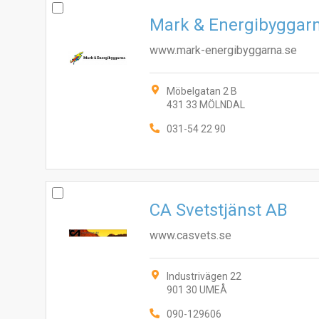
Mark & Energibyggarn
www.mark-energibyggarna.se
Möbelgatan 2 B
431 33 MÖLNDAL
031-54 22 90
CA Svetstjänst AB
www.casvets.se
Industrivägen 22
901 30 UMEÅ
090-129606