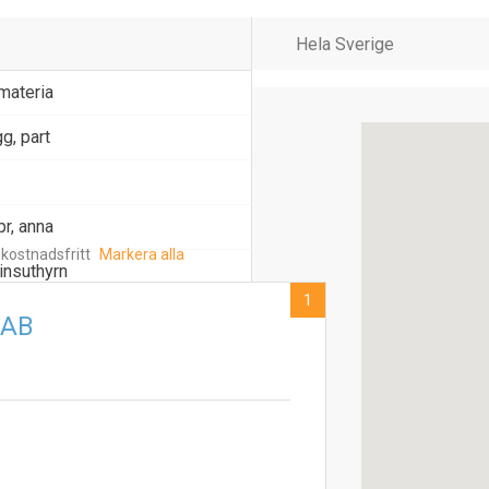
materia
g, part
r, anna
 kostnadsfritt
Markera alla
insuthyrn
1
 AB