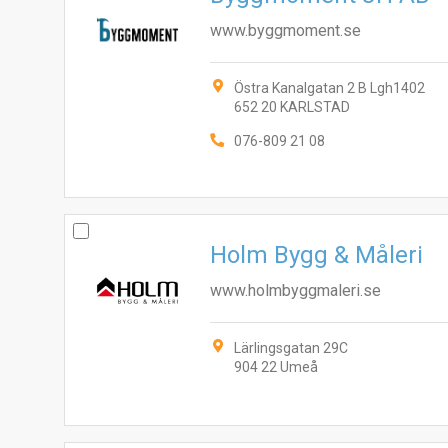
www.byggmoment.se
Östra Kanalgatan 2 B Lgh1402
652 20 KARLSTAD
076-809 21 08
Holm Bygg & Måleri
www.holmbyggmaleri.se
Lärlingsgatan 29C
904 22 Umeå