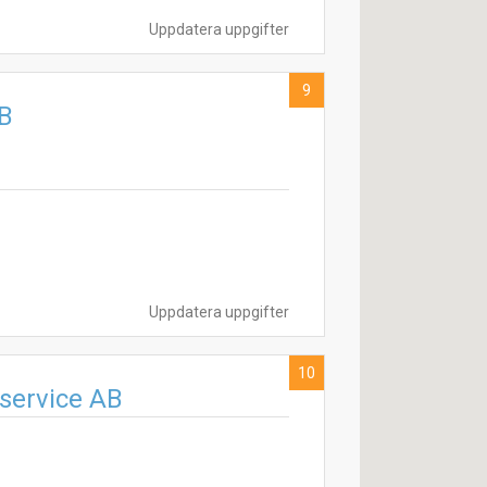
Uppdatera uppgifter
9
AB
Uppdatera uppgifter
10
sservice AB