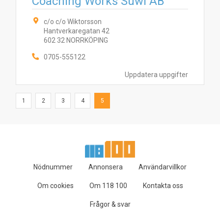
Coaching Works Suwi AB
c/o c/o Wiktorsson
Hantverkaregatan 42
602 32 NORRKÖPING
0705-555122
Uppdatera uppgifter
1
2
3
4
5
Nödnummer
Annonsera
Användarvillkor
Om cookies
Om 118 100
Kontakta oss
Frågor & svar