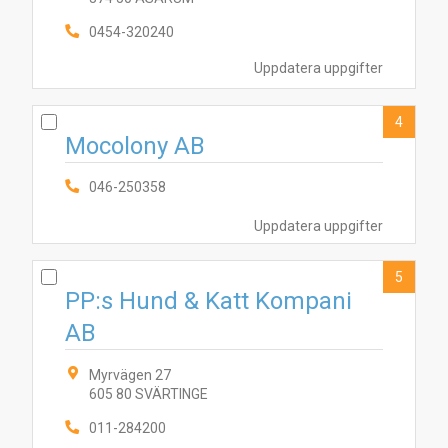
0454-320240
Uppdatera uppgifter
4
Mocolony AB
046-250358
Uppdatera uppgifter
5
PP:s Hund & Katt Kompani
AB
Myrvägen 27
605 80 SVÄRTINGE
10
5
011-284200
8
1
7
2
9
3
6