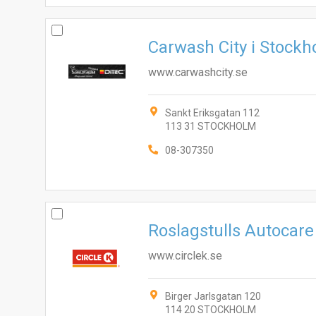
Carwash City i Stock
www.carwashcity.se
Sankt Eriksgatan 112
113 31 STOCKHOLM
08-307350
Roslagstulls Autocare
www.circlek.se
Birger Jarlsgatan 120
114 20 STOCKHOLM