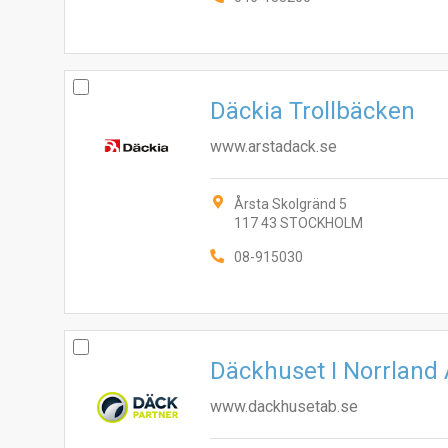
Däckia Trollbäcken
www.arstadack.se
Årsta Skolgränd 5
117 43 STOCKHOLM
08-915030
Däckhuset I Norrland
www.dackhusetab.se