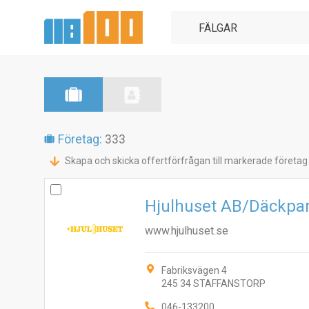
Företag:
333
Skapa och skicka offertförfrågan till markerade företag
Hjulhuset AB/Däckpa
www.hjulhuset.se
Fabriksvägen 4
245 34 STAFFANSTORP
046-133200