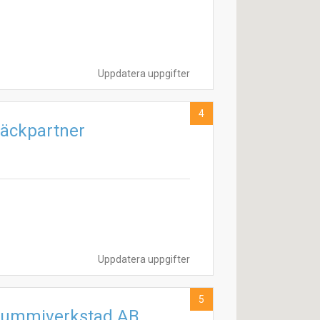
Uppdatera uppgifter
4
Däckpartner
Uppdatera uppgifter
5
Gummiverkstad AB