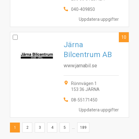
040-409850
Uppdatera uppgifter
10
Järna
Bilcentrum AB
www.jarnabil.se
Rönnvägen 1
153 36 JÄRNA
08-55171450
Uppdatera uppgifter
1
2
3
4
5
...
189