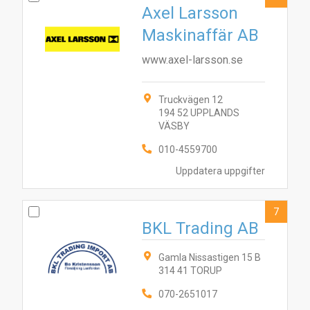
Axel Larsson
Maskinaffär AB
www.axel-larsson.se
Truckvägen 12
194 52 UPPLANDS
VÄSBY
010-4559700
Uppdatera uppgifter
7
BKL Trading AB
Gamla Nissastigen 15 B
314 41 TORUP
070-2651017