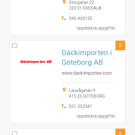
Storgatan 22
233 31 SVEDALA
040-400120
Uppdatera uppgifter
5
Däckimporten i
Göteborg AB
www.dackimporten.com
Lärjeågatan 9
1
3
6
10
2
5
7
8
4
9
415 25 GÖTEBORG
031-252581
Uppdatera uppgifter
6