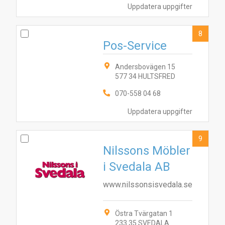
Uppdatera uppgifter
8
Pos-Service
Andersbovägen 15
577 34 HULTSFRED
070-558 04 68
Uppdatera uppgifter
9
Nilssons Möbler
i Svedala AB
www.nilssonsisvedala.se
Östra Tvärgatan 1
233 35 SVEDALA