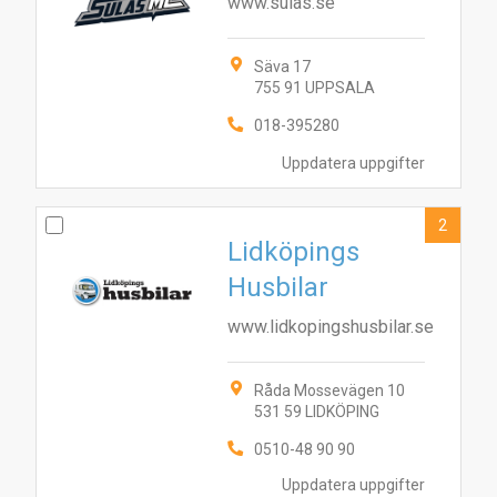
www.sulas.se
Säva 17
755 91 UPPSALA
018-395280
Uppdatera uppgifter
2
Lidköpings
Husbilar
www.lidkopingshusbilar.se
Råda Mossevägen 10
531 59 LIDKÖPING
0510-48 90 90
Uppdatera uppgifter