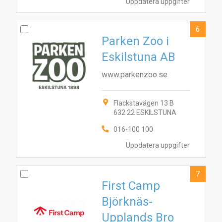
Uppdatera uppgifter
1
6
2
7
3
4
8
9
5
6
Parken Zoo i
Eskilstuna AB
www.parkenzoo.se
Flackstavägen 13 B
632 22 ESKILSTUNA
016-100 100
Uppdatera uppgifter
7
First Camp
Björknäs-
Upplands Bro