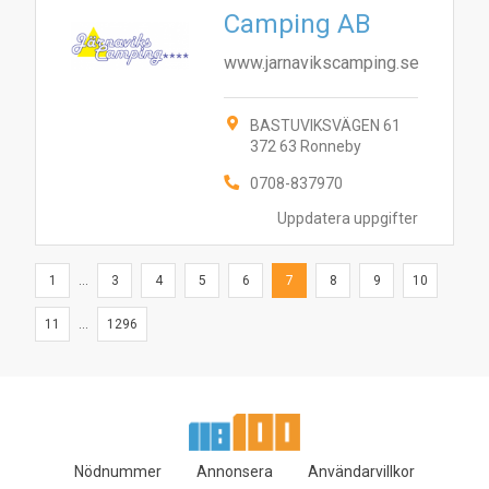
Camping AB
www.jarnavikscamping.se
BASTUVIKSVÄGEN 61
372 63 Ronneby
0708-837970
Uppdatera uppgifter
1
...
3
4
5
6
7
8
9
10
11
...
1296
Nödnummer
Annonsera
Användarvillkor