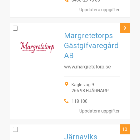
0498-29 70 00
Uppdatera uppgifter
9
Margretetorps
Gästgifvaregård
AB
www.margretetorp.se
Kägle väg 9
266 98 HJÄRNARP
118 100
Uppdatera uppgifter
10
Järnaviks