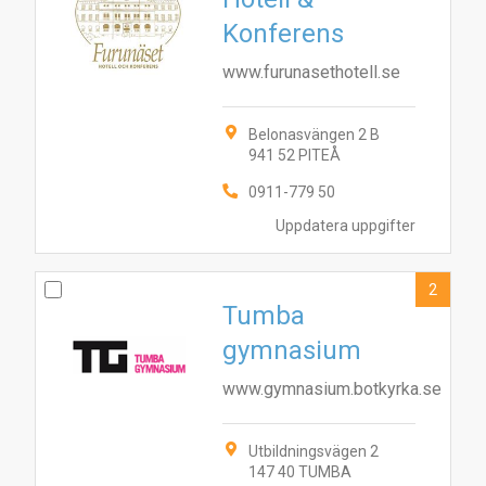
Konferens
www.furunasethotell.se
Belonasvängen 2 B
941 52 PITEÅ
0911-779 50
Uppdatera uppgifter
2
Tumba
gymnasium
www.gymnasium.botkyrka.se
Utbildningsvägen 2
147 40 TUMBA