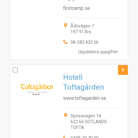
firstcamp.se
Ådövägen 7
197 91 Bro
08-582 420 56
Uppdatera uppgifter
8
Hotell
Toftagården
www.toftagarden.se
Spireavägen 14
622 66 GOTLANDS
TOFTA