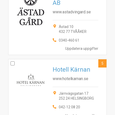
AB
www.astadvingard.se
Ästad 10
432 77 TVÅÅKER
0340-460 61
Uppdatera uppgifter
5
Hotell Kärnan
www.hotelkarnan.se
Järnvägsgatan 17
252 24 HELSINGBORG
042-12 08 20