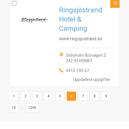
10
Ringsjöstrand
Hotel &
Camping
www.ringsjostrand.se
Osbyholm Brovägen 2
242 93 HÖRBY
0415-105 67
Uppdatera uppgifter
1
2
3
4
5
6
7
8
9
10
...
1296