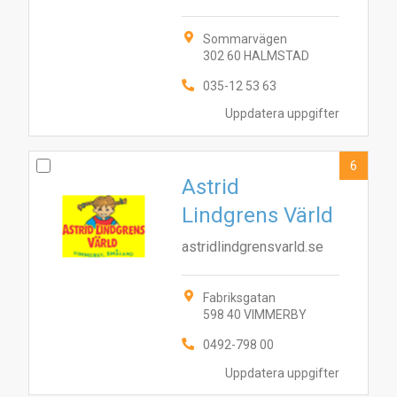
Sommarvägen
9
302 60 HALMSTAD
8
6
2
5
10
035-12 53 63
Uppdatera uppgifter
6
Astrid
Lindgrens Värld
astridlindgrensvarld.se
Fabriksgatan
598 40 VIMMERBY
0492-798 00
Uppdatera uppgifter