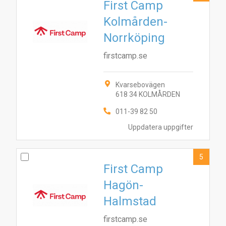
First Camp
Kolmården-
Norrköping
firstcamp.se
Kvarsebovägen
618 34 KOLMÅRDEN
011-39 82 50
Uppdatera uppgifter
5
First Camp
Hagön-
Halmstad
firstcamp.se