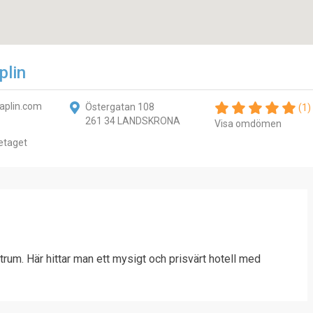
plin
aplin.com
Östergatan 108
(1)
261 34 LANDSKRONA
Visa omdömen
etaget
rum. Här hittar man ett mysigt och prisvärt hotell med