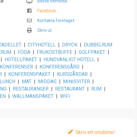
AB
Besök hemsida
Facebook
Kontakta företaget
Skriv ut
TADELLET
|
CITYHOTELL
|
DRYCK
|
DUBBELRUM
ERUM
|
FÖDA
|
FRUKOSTBUFFE
|
GOLFPAKET
|
|
HOTELLPAKET
|
HUNDVÄNLIGT HOTELL
|
KONFERENSER
|
KONFERENSGÅRD
|
R
|
KONFERENSPAKET
|
KURSGÅRDAR
|
LUNCH
|
MAT
|
MIDDAG
|
MINISVITER
|
ANG
|
RESTAURANGER
|
RESTAURANT
|
RUM
|
EN
|
WALLMANSPAKET
|
WIFI
Skriv ett omdöme!