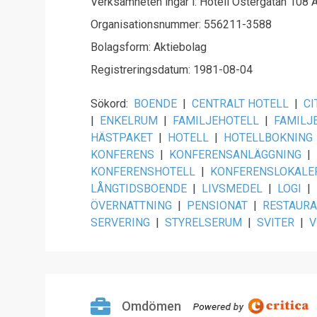
Verksamheten ingår i: Hotell Östergatan 108 
Organisationsnummer: 556211-3588
Bolagsform: Aktiebolag
Registreringsdatum: 1981-08-04
Sökord:
BOENDE
|
CENTRALT HOTELL
|
CI
|
ENKELRUM
|
FAMILJEHOTELL
|
FAMILJ
HÄSTPAKET
|
HOTELL
|
HOTELLBOKNING
KONFERENS
|
KONFERENSANLÄGGNING
|
KONFERENSHOTELL
|
KONFERENSLOKALE
LÅNGTIDSBOENDE
|
LIVSMEDEL
|
LOGI
|
ÖVERNATTNING
|
PENSIONAT
|
RESTAUR
SERVERING
|
STYRELSERUM
|
SVITER
|
V
Omdömen