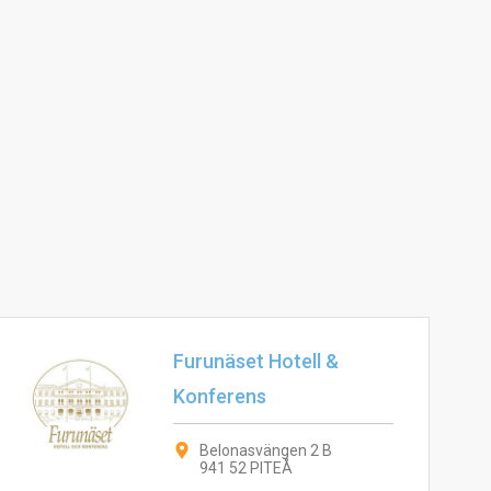
Furunäset Hotell &
Konferens
Belonasvängen 2 B
941 52 PITEÅ