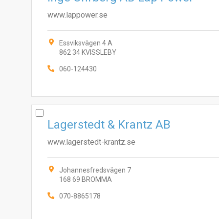
www.lappower.se
Essviksvägen 4 A
862 34 KVISSLEBY
060-124430
Lagerstedt & Krantz AB
www.lagerstedt-krantz.se
Johannesfredsvägen 7
168 69 BROMMA
070-8865178