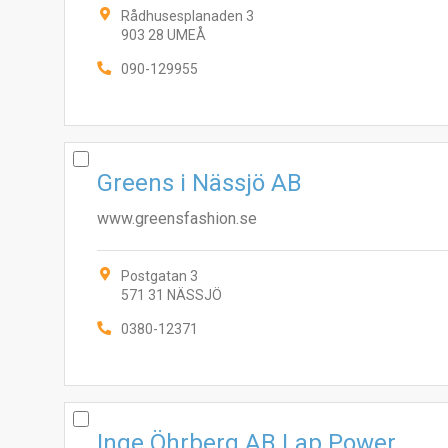
Rådhusesplanaden 3
903 28 UMEÅ
090-129955
Greens i Nässjö AB
www.greensfashion.se
Postgatan 3
571 31 NÄSSJÖ
0380-12371
Inge Öhrberg AB Lap Power