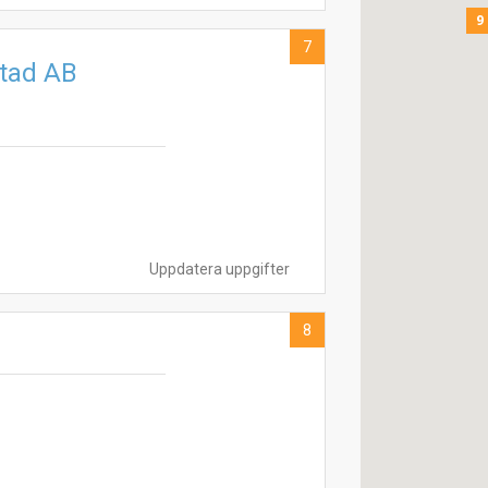
9
7
stad AB
Uppdatera uppgifter
8