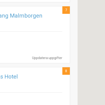
7
rang Malmborgen
Uppdatera uppgifter
8
s Hotel