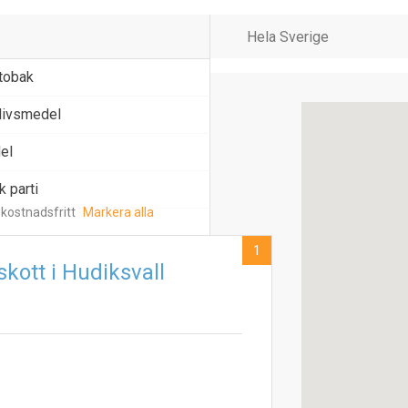
 tobak
livsmedel
el
 parti
 kostnadsfritt
Markera alla
1
kott i Hudiksvall