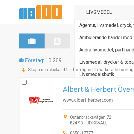
Agentur, livsmedel, dryck,
Ambulerande handel med 
Andra livsmedel, partihand
Företag:
10 209
Livsmedel, drycker & tobak
Skapa och skicka offertförfrågan till markerade företag
Livsmedelsbutik
Albert & Herbert Övers
www.albert-herbert.com
Östanbräcksvägen 72
824 93 HUDIKSVALL
0650-17777