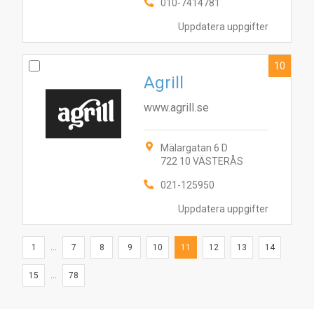
010-7414781
Uppdatera uppgifter
10
Agrill
www.agrill.se
Mälargatan 6 D
722 10 VÄSTERÅS
021-125950
Uppdatera uppgifter
1
...
7
8
9
10
11
12
13
14
15
...
78