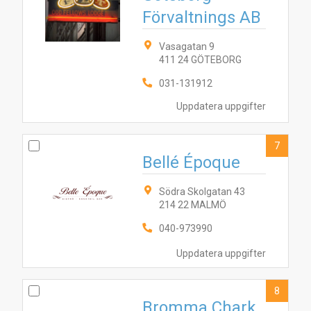
Förvaltnings AB
Vasagatan 9
411 24 GÖTEBORG
031-131912
Uppdatera uppgifter
7
Bellé Époque
Södra Skolgatan 43
214 22 MALMÖ
040-973990
Uppdatera uppgifter
8
Bromma Chark