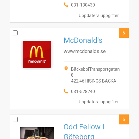
031-130430
Uppdatera uppgifter
5
McDonald's
www.mcdonalds.se
BäckebolTransportgatan
8
422 46 HISINGS BACKA
031-528240
10
2
8
9
4
5
1
6
3
7
Uppdatera uppgifter
6
Odd Fellow i
Göteborg