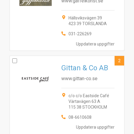
www.gaffelkonst.se
Hällsviksvägen 39
423 39 TORSLANDA
031-226269
Uppdatera uppgifter
2
Gittan & Co AB
www.gittan-co.se
c/o c/o Eastside Café
Värtavägen 63 A
115 38 STOCKHOLM
08-6610608
Uppdatera uppgifter