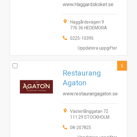
www.Haggardskoket.se
Haggårdsvägen 9
776 36 HEDEMORA
0225-10395
Uppdatera uppgifter
5
Restaurang
Agaton
www.restaurangagaton.se
Västerlånggatan 72
111 29 STOCKHOLM
2
8
4
5
10
7
3
9
1
6
08-207825