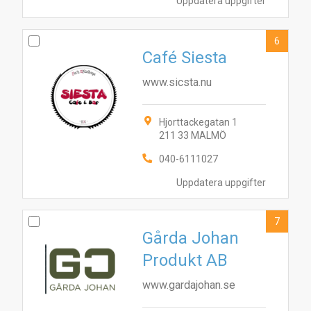
Uppdatera uppgifter
6
Café Siesta
www.sicsta.nu
Hjorttackegatan 1
211 33 MALMÖ
040-6111027
Uppdatera uppgifter
7
Gårda Johan
Produkt AB
www.gardajohan.se