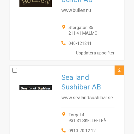
www.bullen.nu
Storgatan 35
211 41 MALMÖ
040-121241
Uppdatera uppgifter
2
Sea land
Sushibar AB
www.sealandsushibar.se
Torget 4
931 31 SKELLEFTEÅ
0910-70 12 12