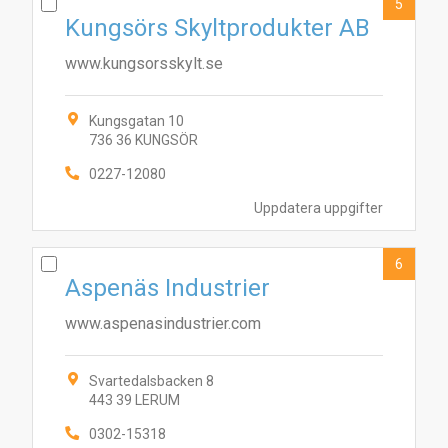
5
Kungsörs Skyltprodukter AB
www.kungsorsskylt.se
Kungsgatan 10
736 36 KUNGSÖR
0227-12080
Uppdatera uppgifter
4
5
8
10
1
3
6
2
9
7
6
Aspenäs Industrier
www.aspenasindustrier.com
Svartedalsbacken 8
443 39 LERUM
0302-15318