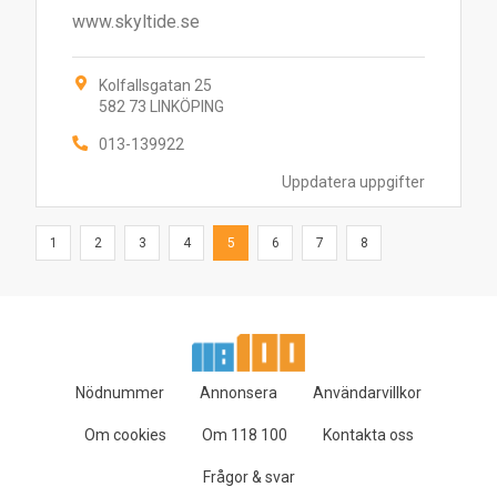
www.skyltide.se
Kolfallsgatan 25
582 73 LINKÖPING
013-139922
Uppdatera uppgifter
1
2
3
4
5
6
7
8
Nödnummer
Annonsera
Användarvillkor
Om cookies
Om 118 100
Kontakta oss
Frågor & svar