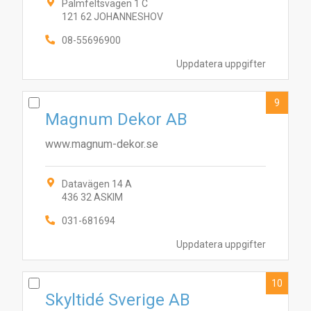
Palmfeltsvägen 1 C
121 62 JOHANNESHOV
08-55696900
Uppdatera uppgifter
9
Magnum Dekor AB
www.magnum-dekor.se
Datavägen 14 A
436 32 ASKIM
031-681694
Uppdatera uppgifter
10
Skyltidé Sverige AB