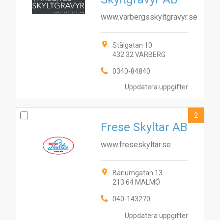
www.varbergsskyltgravyr.se
Stålgatan 10
432 32 VARBERG
0340-84840
Uppdatera uppgifter
2
Frese Skyltar AB
www.freseskyltar.se
Bariumgatan 13
213 64 MALMÖ
040-143270
Uppdatera uppgifter