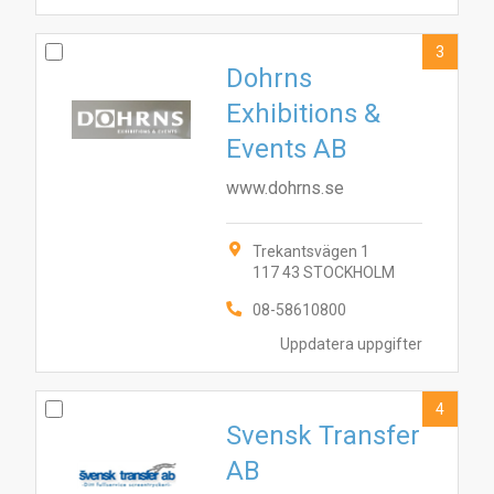
3
Dohrns
Exhibitions &
Events AB
www.dohrns.se
Trekantsvägen 1
117 43 STOCKHOLM
08-58610800
Uppdatera uppgifter
4
Svensk Transfer
AB