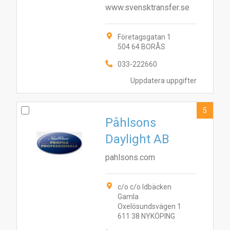
www.svensktransfer.se
Företagsgatan 1
504 64 BORÅS
033-222660
Uppdatera uppgifter
5
Påhlsons
Daylight AB
pahlsons.com
c/o c/o Idbäcken
9
8
3
6
7
5
4
10
1
2
Gamla
Oxelösundsvägen 1
611 38 NYKÖPING