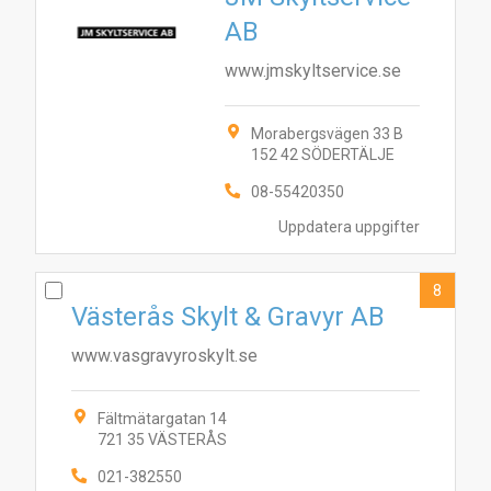
AB
www.jmskyltservice.se
Morabergsvägen 33 B
152 42 SÖDERTÄLJE
08-55420350
Uppdatera uppgifter
8
Västerås Skylt & Gravyr AB
www.vasgravyroskylt.se
Fältmätargatan 14
721 35 VÄSTERÅS
021-382550