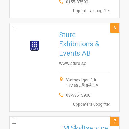
0155-37590
Uppdatera uppgifter
6
Sture
Exhibitions &
Events AB
www.sture.se
Värmevägen 3 A
177 58 JÄRFÄLLA
08-58615900
Uppdatera uppgifter
7
JM Skyltservice