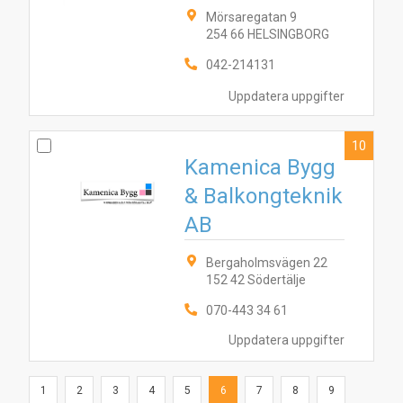
Mörsaregatan 9
254 66 HELSINGBORG
042-214131
Uppdatera uppgifter
10
Kamenica Bygg
& Balkongteknik
AB
Bergaholmsvägen 22
152 42 Södertälje
070-443 34 61
Uppdatera uppgifter
1
2
3
4
5
6
7
8
9