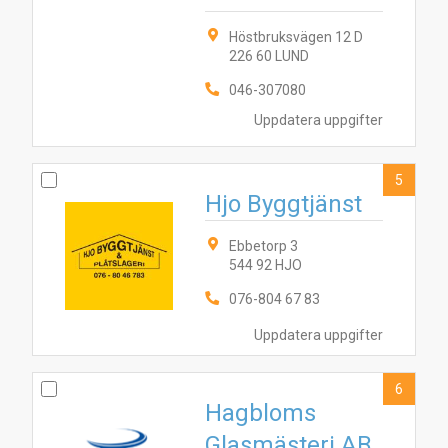
Höstbruksvägen 12 D
226 60 LUND
046-307080
Uppdatera uppgifter
5
Hjo Byggtjänst
Ebbetorp 3
544 92 HJO
076-804 67 83
1
Uppdatera uppgifter
10
3
8
5
7
6
2
4
9
6
Hagbloms
Glasmästeri AB