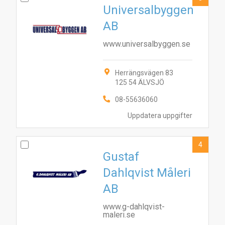
Universalbyggen
AB
www.universalbyggen.se
Herrängsvägen 83
125 54 ÄLVSJÖ
08-55636060
Uppdatera uppgifter
4
Gustaf
Dahlqvist Måleri
AB
www.g-dahlqvist-
maleri.se