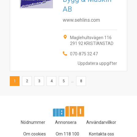
AB
www.sehlins.com
Maglehultsvägen 116
291 92 KRISTIANSTAD
070-875 32 47
Uppdatera uppgifter
1
2
3
4
5
...
8
Nödnummer
Annonsera
Användarvillkor
Om cookies
Om 118 100
Kontakta oss