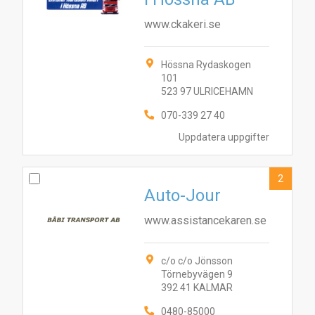
www.ckakeri.se
Hössna Rydaskogen
101
523 97 ULRICEHAMN
070-339 27 40
Uppdatera uppgifter
2
Auto-Jour
www.assistancekaren.se
c/o c/o Jönsson
Törnebyvägen 9
392 41 KALMAR
0480-85000