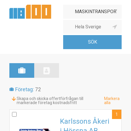
Företag:
72
Skapa och skicka offertförfrågan till
Markera
markerade företag kostnadsfritt
alla
1
Karlssons Åkeri
i Hössna AB