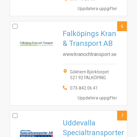
8
4
3
9
7
1
5
6
2
Uppdatera uppgifter
6
Falköpings Kran
& Transport AB
www.kranochtransport.se
Gökhem Björktorpet
521 92 FALKÖPING
073-842 06 41
Uppdatera uppgifter
7
Uddevalla
Specialtransporter