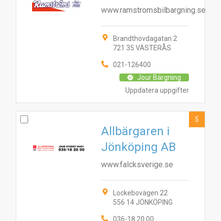
www.ramstromsbilbargning.se
Brandthovdagatan 2
721 35 VÄSTERÅS
021-126400
Jour Bärgning
Uppdatera uppgifter
5
Allbärgaren i
Jönköping AB
www.falcksverige.se
Lockebovägen 22
556 14 JÖNKÖPING
036-18 20 00