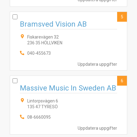
5
Bramsved Vision AB
2
10
4
1
6
7
9
5
3
Fiskarevägen 32
236 35 HÖLLVIKEN
040-455673
Uppdatera uppgifter
6
Massive Music In Sweden AB
Lintorpsvägen 6
135 47 TYRESÖ
08-6660095
Uppdatera uppgifter