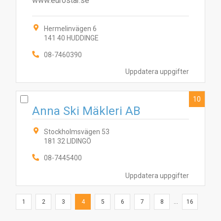
www.eurostar.se
Hermelinvägen 6
141 40 HUDDINGE
08-7460390
Uppdatera uppgifter
10
Anna Ski Mäkleri AB
Stockholmsvägen 53
181 32 LIDINGÖ
08-7445400
Uppdatera uppgifter
1
2
3
4
5
6
7
8
...
16