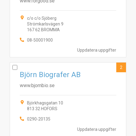
www.forgood.se
c/o c/o Sjöberg
Strömkarlsvägen 9
167 62 BROMMA
08-50001900
Uppdatera uppgifter
2
Björn Biografer AB
www.bjornbio.se
Björkhagsgatan 10
813 32 HOFORS
0290-20135
Uppdatera uppgifter