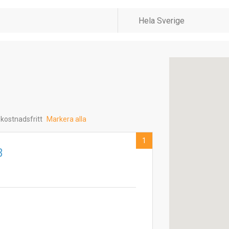
 kostnadsfritt
Markera alla
1
B