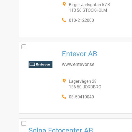
Birger Jarlsgatan 57 B
113 56 STOCKHOLM
010-2122000
Entevor AB
www.entevor.se
Lagervägen 28
136 50 JORDBRO
08-50410040
Solna Fotocenter AB