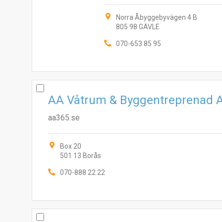
Norra Åbyggebyvägen 4 B
805 98 GÄVLE
070-653 85 95
AA Våtrum & Byggentreprenad 
aa365.se
Box 20
501 13 Borås
070-888 22 22