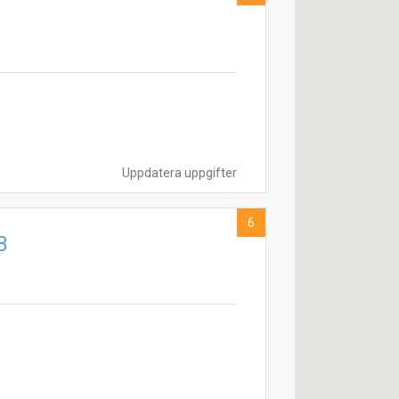
Uppdatera uppgifter
6
B