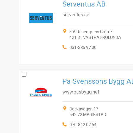
Serventus AB
serventus.se
E A Rosengrens Gata 7
421 31 VÄSTRA FRÖLUNDA
031-385 97 00
Pa Svenssons Bygg A
www.pasbygg.net
Bäckavägen 17
542 72 MARIESTAD
070-842 02 54