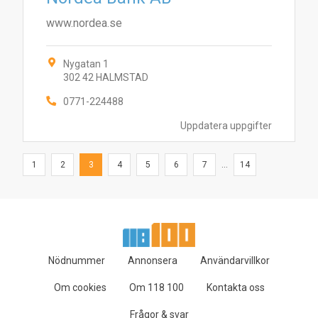
www.nordea.se
Nygatan 1
302 42 HALMSTAD
0771-224488
Uppdatera uppgifter
1
2
3
4
5
6
7
...
14
Nödnummer
Annonsera
Användarvillkor
Om cookies
Om 118 100
Kontakta oss
Frågor & svar