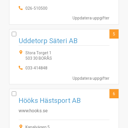
026-510500
Uppdatera uppgifter
5
Uddetorp Säteri AB
Stora Torget 1
503 30 BORÅS
4
2
6
8
9
5
7
3
10
1
033-414848
Uppdatera uppgifter
6
Hööks Hästsport AB
www.hooks.se
Kanalvägen 5