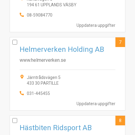
194 61 UPPLANDS VÄSBY
08-59084770
Uppdatera uppgifter
7
Helmerverken Holding AB
www.helmerverken.se
Järntrådsvägen 5
433 30 PARTILLE
031-445455
Uppdatera uppgifter
8
Hästbiten Ridsport AB