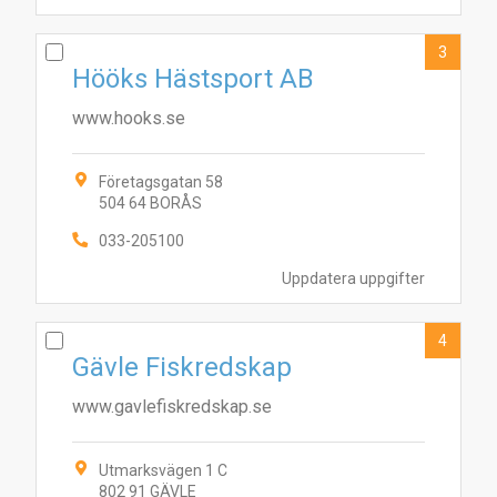
3
Hööks Hästsport AB
www.hooks.se
Företagsgatan 58
504 64 BORÅS
033-205100
Uppdatera uppgifter
4
Gävle Fiskredskap
www.gavlefiskredskap.se
Utmarksvägen 1 C
802 91 GÄVLE