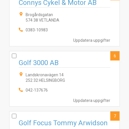
Connys Cykel & Motor AB
Brogårdsgatan
574 38 VETLANDA
0383-10983
Uppdatera uppgifter
3
4
9
7
8
1
5
2
10
6
6
Golf 3000 AB
Landskronavägen 14
252 32 HELSINGBORG
042-137676
Uppdatera uppgifter
7
Golf Focus Tommy Arwidson