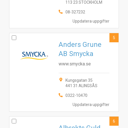
113 23 STOCKHOLM
08-327232
Uppdatera uppgifter
5
Anders Grune
AB Smycka
www.smycka.se
Kungsgatan 35
1
3
4
6
9
441 31 ALINGSÅS
10
5
7
8
2
0322-10470
Uppdatera uppgifter
6