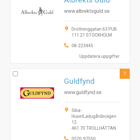
Albrekts Guld
www.albrektsguld.se
Drottninggatan 63 PUB
111 21 STOCKHOLM
08-223445
Uppdatera uppgifter
7
Guldfynd
www.guldfynd.se
Siba-
HusetLadugårdsvägen
12
461 70 TROLLHÄTTAN
0520-97550