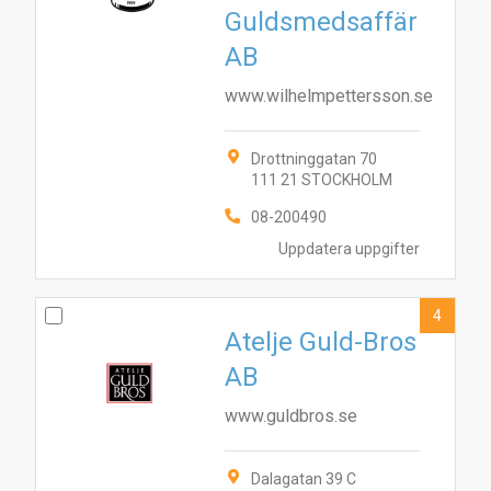
Guldsmedsaffär
AB
www.wilhelmpettersson.se
Drottninggatan 70
111 21 STOCKHOLM
08-200490
Uppdatera uppgifter
4
Atelje Guld-Bros
AB
www.guldbros.se
Dalagatan 39 C