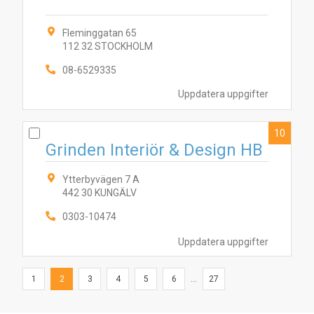
Fleminggatan 65
112 32 STOCKHOLM
08-6529335
Uppdatera uppgifter
10
Grinden Interiör & Design HB
Ytterbyvägen 7 A
442 30 KUNGÄLV
0303-10474
Uppdatera uppgifter
1
2
3
4
5
6
...
27